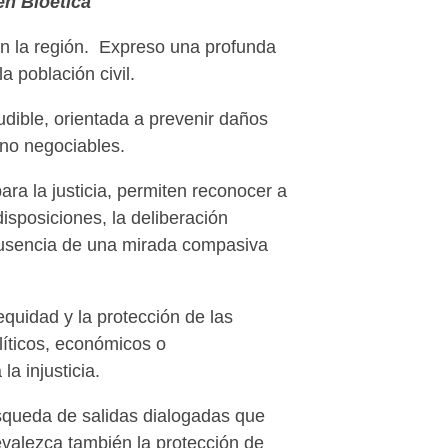
en Bioética
n la región. Expreso una profunda
 población civil.
udible, orientada a prevenir daños
 no negociables.
ra la justicia, permiten reconocer a
isposiciones, la deliberación
 ausencia de una mirada compasiva
equidad y la protección de las
líticos, económicos o
a injusticia.
úsqueda de salidas dialogadas que
evalezca también la protección de