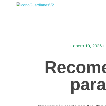
Guardianes por la vida
Amar, cuidar y defender la vida.
INICIO
FRANCISCO VERA
GUAR
enero 10, 2026
Recome
para